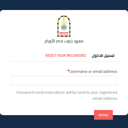
تجاوز
إلى
المحتوى
الرئيسي
معهد جنوب مصر للأورام
التبويبات
تسجيل الدخول
RESET YOUR PASSWORD
الأساسية
Username or email address
Password reset instructions will be sent to your registered
email address.