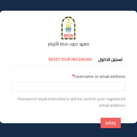
تجاوز
إلى
المحتوى
الرئيسي
معهد جنوب مصر للأورام
التبويبات
تسجيل الدخول
RESET YOUR PASSWORD
الأساسية
Username or email address
Password reset instructions will be sent to your registered
email address.