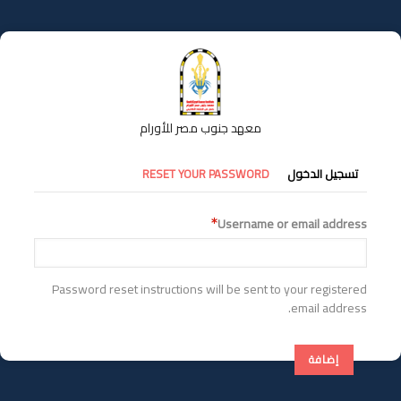
تجاوز
إلى
المحتوى
الرئيسي
معهد جنوب مصر للأورام
التبويبات
تسجيل الدخول
RESET YOUR PASSWORD
الأساسية
Username or email address
Password reset instructions will be sent to your registered
email address.