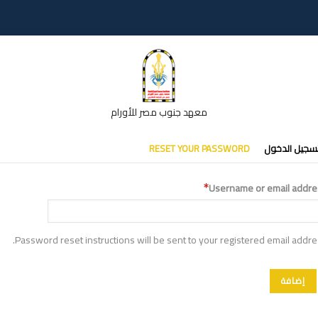
معهد جنوب مصر للأورام
تبويبات
سجيل الدخول
RESET YOUR PASSWORD
أساسية
Username or email addre
Password reset instructions will be sent to your registered email addre