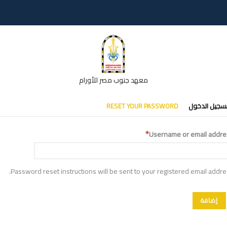
معهد جنوب مصر للأورام
تبويبات
سجيل الدخول
RESET YOUR PASSWORD
أساسية
Username or email addre
Password reset instructions will be sent to your registered email addre