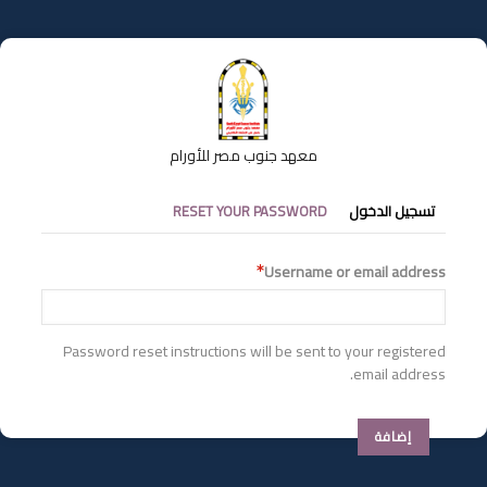
تجاوز
إلى
المحتوى
الرئيسي
معهد جنوب مصر للأورام
التبويبات
تسجيل الدخول
RESET YOUR PASSWORD
الأساسية
Username or email address
Password reset instructions will be sent to your registered
email address.