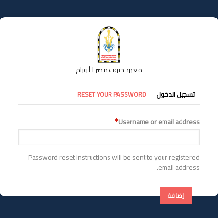
تجاوز
إلى
المحتوى
الرئيسي
معهد جنوب مصر للأورام
التبويبات
تسجيل الدخول
RESET YOUR PASSWORD
الأساسية
Username or email address
Password reset instructions will be sent to your registered
email address.