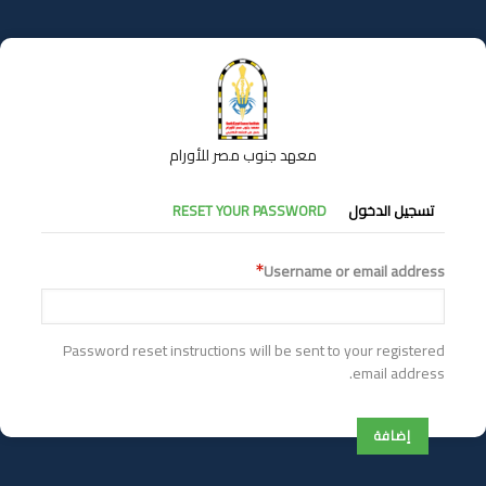
تجاوز
إلى
المحتوى
الرئيسي
معهد جنوب مصر للأورام
التبويبات
تسجيل الدخول
RESET YOUR PASSWORD
الأساسية
Username or email address
Password reset instructions will be sent to your registered
email address.