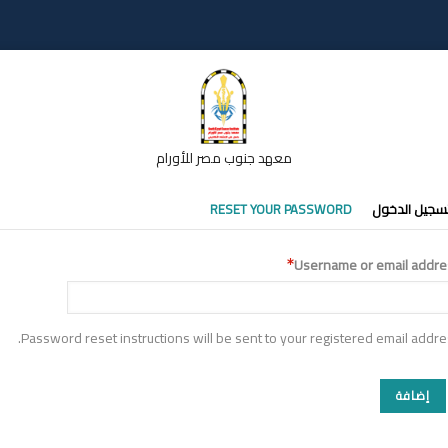
معهد جنوب مصر للأورام
تبويبات
سجيل الدخول
RESET YOUR PASSWORD
أساسية
Username or email addre
Password reset instructions will be sent to your registered email addre