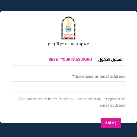
تجاوز
إلى
المحتوى
الرئيسي
معهد جنوب مصر للأورام
التبويبات
تسجيل الدخول
RESET YOUR PASSWORD
الأساسية
Username or email address
Password reset instructions will be sent to your registered
email address.