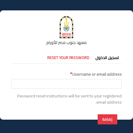
تجاوز
إلى
المحتوى
الرئيسي
معهد جنوب مصر للأورام
التبويبات
تسجيل الدخول
RESET YOUR PASSWORD
الأساسية
Username or email address
Password reset instructions will be sent to your registered
email address.