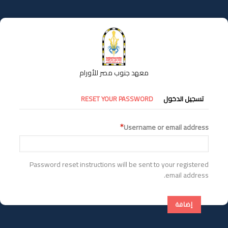
تجاوز
إلى
المحتوى
الرئيسي
معهد جنوب مصر للأورام
التبويبات
تسجيل الدخول
RESET YOUR PASSWORD
الأساسية
Username or email address
Password reset instructions will be sent to your registered
email address.