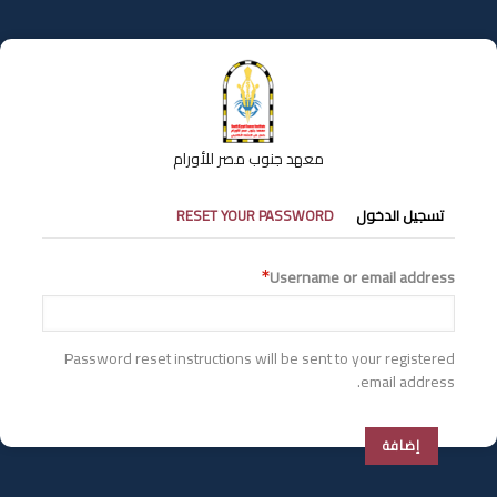
تجاوز
إلى
المحتوى
الرئيسي
معهد جنوب مصر للأورام
التبويبات
تسجيل الدخول
RESET YOUR PASSWORD
الأساسية
Username or email address
Password reset instructions will be sent to your registered
email address.