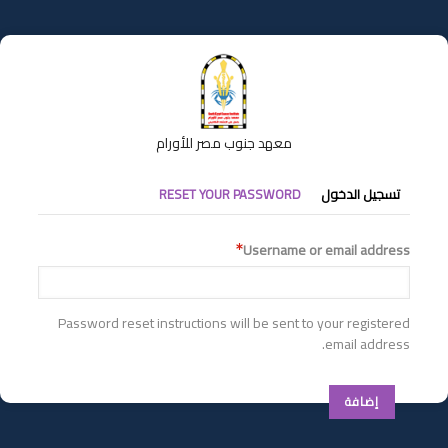
تجاوز
إلى
المحتوى
الرئيسي
معهد جنوب مصر للأورام
التبويبات
تسجيل الدخول
RESET YOUR PASSWORD
الأساسية
Username or email address
Password reset instructions will be sent to your registered
email address.