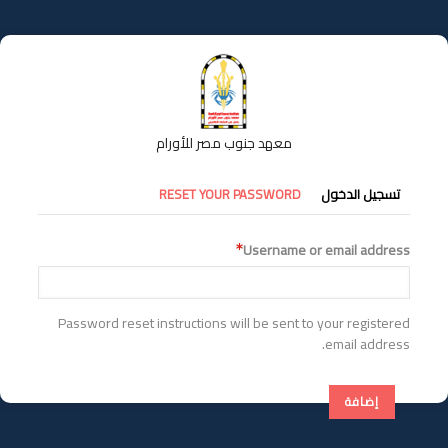
تجاوز
إلى
المحتوى
الرئيسي
معهد جنوب مصر للأورام
التبويبات
تسجيل الدخول
RESET YOUR PASSWORD
الأساسية
Username or email address
Password reset instructions will be sent to your registered
email address.