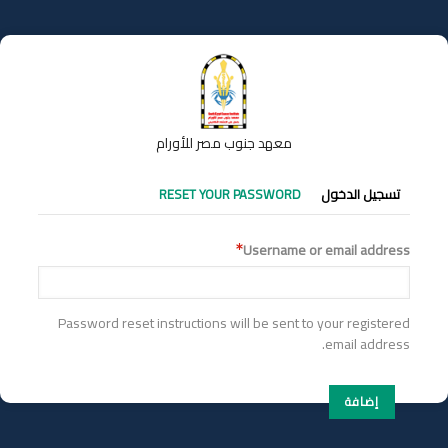
تجاوز
إلى
المحتوى
الرئيسي
معهد جنوب مصر للأورام
التبويبات
تسجيل الدخول
RESET YOUR PASSWORD
الأساسية
Username or email address
Password reset instructions will be sent to your registered
email address.