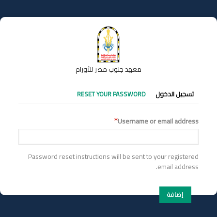
تجاوز
إلى
المحتوى
الرئيسي
معهد جنوب مصر للأورام
التبويبات
تسجيل الدخول
RESET YOUR PASSWORD
الأساسية
Username or email address
Password reset instructions will be sent to your registered
email address.