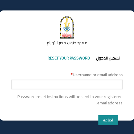
تجاوز
إلى
المحتوى
الرئيسي
معهد جنوب مصر للأورام
التبويبات
تسجيل الدخول
RESET YOUR PASSWORD
الأساسية
Username or email address
Password reset instructions will be sent to your registered
email address.