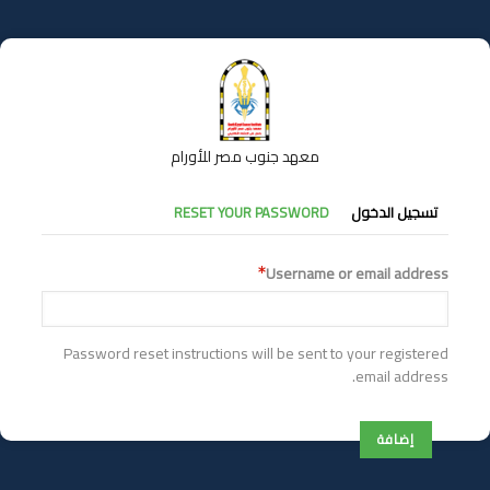
تجاوز
إلى
المحتوى
الرئيسي
معهد جنوب مصر للأورام
التبويبات
تسجيل الدخول
RESET YOUR PASSWORD
الأساسية
Username or email address
Password reset instructions will be sent to your registered
email address.