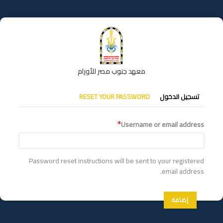
تجاوز
إلى
المحتوى
الرئيسي
معهد جنوب مصر للأورام
التبويبات
تسجيل الدخول
RESET YOUR PASSWORD
الأساسية
Username or email address
Password reset instructions will be sent to your registered
email address.