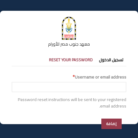
تجاوز
إلى
المحتوى
الرئيسي
معهد جنوب مصر للأورام
التبويبات
تسجيل الدخول
RESET YOUR PASSWORD
الأساسية
Username or email address
Password reset instructions will be sent to your registered
email address.