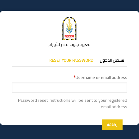
تجاوز
إلى
المحتوى
الرئيسي
معهد جنوب مصر للأورام
التبويبات
تسجيل الدخول
RESET YOUR PASSWORD
الأساسية
Username or email address
Password reset instructions will be sent to your registered
email address.