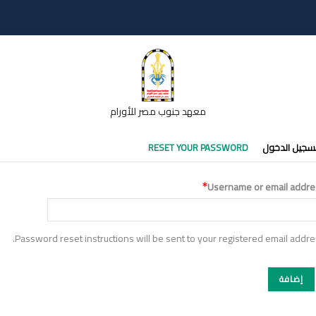
معهد جنوب مصر للأورام
تبويبات
سجيل الدخول
RESET YOUR PASSWORD
أساسية
Username or email addre
Password reset instructions will be sent to your registered email addre