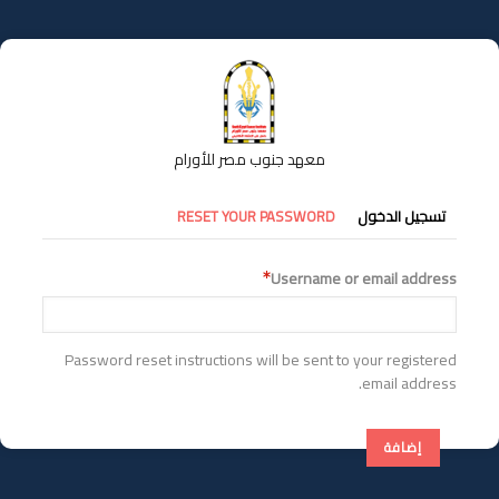
تجاوز
إلى
المحتوى
الرئيسي
معهد جنوب مصر للأورام
التبويبات
تسجيل الدخول
RESET YOUR PASSWORD
الأساسية
Username or email address
Password reset instructions will be sent to your registered
email address.