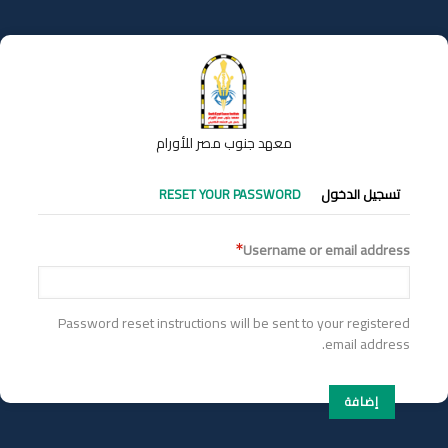
تجاوز
إلى
المحتوى
الرئيسي
معهد جنوب مصر للأورام
التبويبات
تسجيل الدخول
RESET YOUR PASSWORD
الأساسية
Username or email address
Password reset instructions will be sent to your registered
email address.