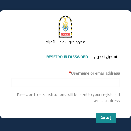
تجاوز
إلى
المحتوى
الرئيسي
معهد جنوب مصر للأورام
التبويبات
تسجيل الدخول
RESET YOUR PASSWORD
الأساسية
Username or email address
Password reset instructions will be sent to your registered
email address.