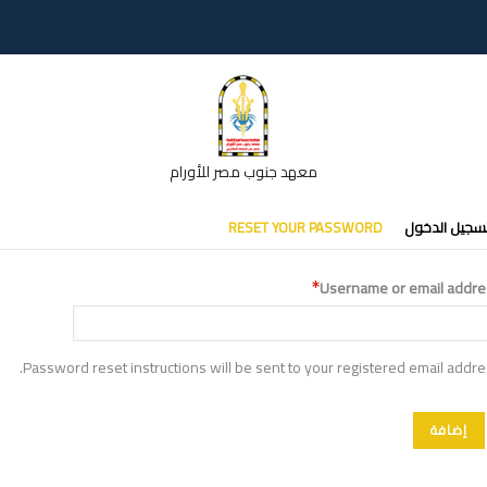
معهد جنوب مصر للأورام
تبويبات
سجيل الدخول
RESET YOUR PASSWORD
أساسية
Username or email addre
Password reset instructions will be sent to your registered email addre