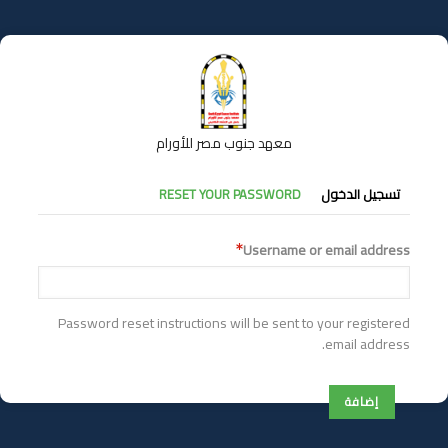
تجاوز
إلى
المحتوى
الرئيسي
معهد جنوب مصر للأورام
التبويبات
تسجيل الدخول
RESET YOUR PASSWORD
الأساسية
Username or email address
Password reset instructions will be sent to your registered
email address.