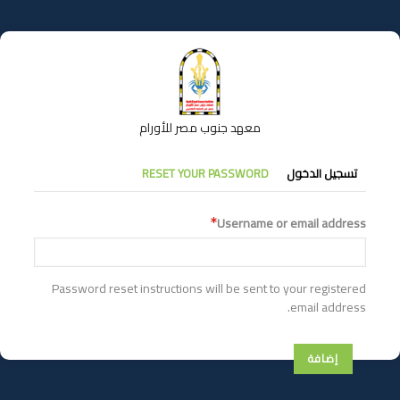
تجاوز
إلى
المحتوى
الرئيسي
معهد جنوب مصر للأورام
التبويبات
تسجيل الدخول
RESET YOUR PASSWORD
الأساسية
Username or email address
Password reset instructions will be sent to your registered
email address.