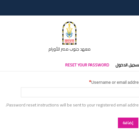
معهد جنوب مصر للأورام
تبويبات
سجيل الدخول
RESET YOUR PASSWORD
أساسية
Username or email addre
Password reset instructions will be sent to your registered email addre