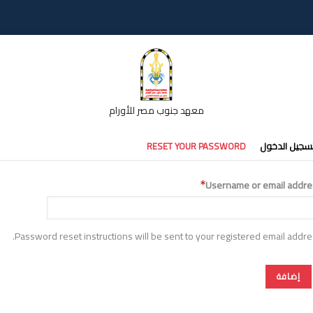
معهد جنوب مصر للأورام
تبويبات
سجيل الدخول
RESET YOUR PASSWORD
أساسية
Username or email addre
Password reset instructions will be sent to your registered email addre