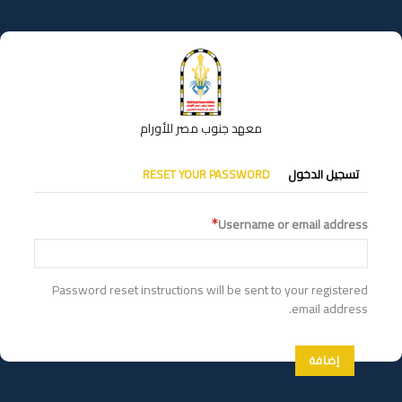
تجاوز
إلى
المحتوى
الرئيسي
معهد جنوب مصر للأورام
التبويبات
تسجيل الدخول
RESET YOUR PASSWORD
الأساسية
Username or email address
Password reset instructions will be sent to your registered
email address.