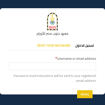
تجاوز
إلى
المحتوى
الرئيسي
معهد جنوب مصر للأورام
التبويبات
تسجيل الدخول
RESET YOUR PASSWORD
الأساسية
Username or email address
Password reset instructions will be sent to your registered
email address.