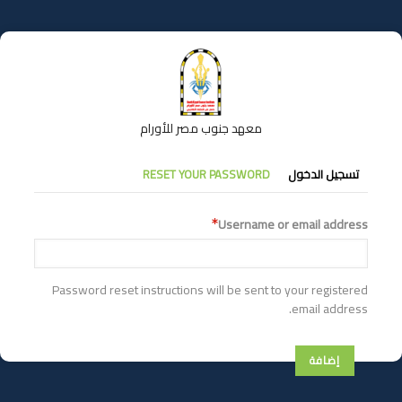
تجاوز
إلى
المحتوى
الرئيسي
معهد جنوب مصر للأورام
التبويبات
تسجيل الدخول
RESET YOUR PASSWORD
الأساسية
Username or email address
Password reset instructions will be sent to your registered
email address.