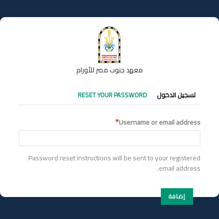
تجاوز
إلى
المحتوى
الرئيسي
معهد جنوب مصر للأورام
التبويبات
تسجيل الدخول
RESET YOUR PASSWORD
الأساسية
Username or email address
Password reset instructions will be sent to your registered
email address.