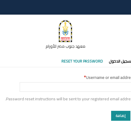
معهد جنوب مصر للأورام
تبويبات
سجيل الدخول
RESET YOUR PASSWORD
أساسية
Username or email addre
Password reset instructions will be sent to your registered email addre