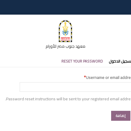
معهد جنوب مصر للأورام
تبويبات
سجيل الدخول
RESET YOUR PASSWORD
أساسية
Username or email addre
Password reset instructions will be sent to your registered email addre