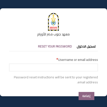
تجاوز
إلى
المحتوى
الرئيسي
معهد جنوب مصر للأورام
التبويبات
تسجيل الدخول
RESET YOUR PASSWORD
الأساسية
Username or email address
Password reset instructions will be sent to your registered
email address.