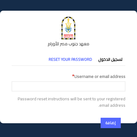
تجاوز
إلى
المحتوى
الرئيسي
معهد جنوب مصر للأورام
التبويبات
تسجيل الدخول
RESET YOUR PASSWORD
الأساسية
Username or email address
Password reset instructions will be sent to your registered
email address.