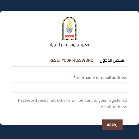
تجاوز
إلى
المحتوى
الرئيسي
معهد جنوب مصر للأورام
التبويبات
تسجيل الدخول
RESET YOUR PASSWORD
الأساسية
Username or email address
Password reset instructions will be sent to your registered
email address.