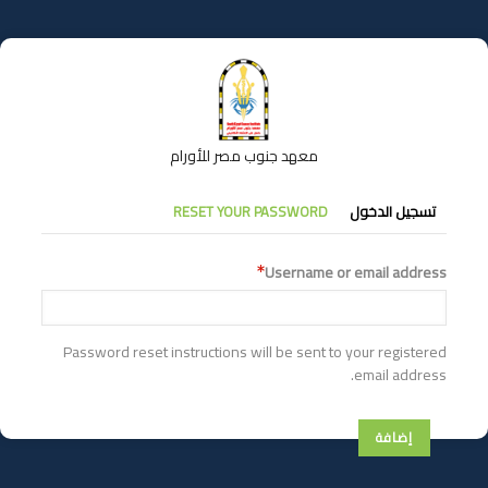
تجاوز
إلى
المحتوى
الرئيسي
معهد جنوب مصر للأورام
التبويبات
تسجيل الدخول
RESET YOUR PASSWORD
الأساسية
Username or email address
Password reset instructions will be sent to your registered
email address.