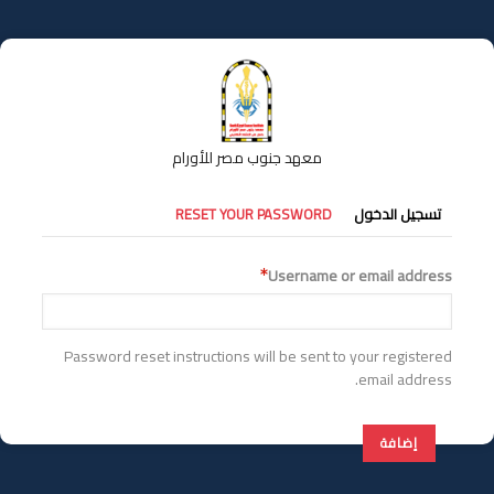
تجاوز
إلى
المحتوى
الرئيسي
معهد جنوب مصر للأورام
التبويبات
تسجيل الدخول
RESET YOUR PASSWORD
الأساسية
Username or email address
Password reset instructions will be sent to your registered
email address.