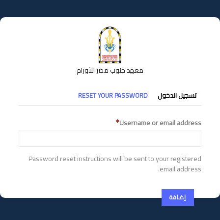
تجاوز
إلى
المحتوى
الرئيسي
معهد جنوب مصر للأورام
التبويبات
تسجيل الدخول
RESET YOUR PASSWORD
الأساسية
Username or email address
Password reset instructions will be sent to your registered
email address.