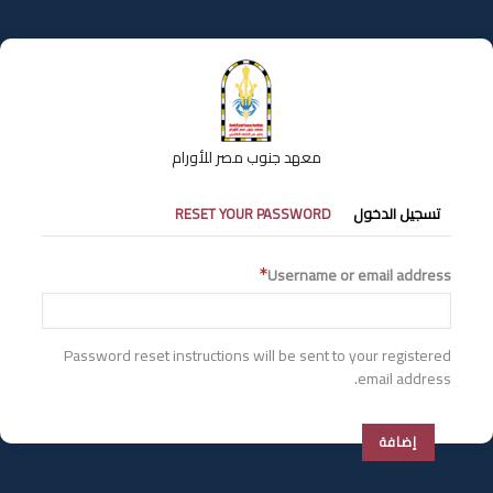
تجاوز
إلى
المحتوى
الرئيسي
معهد جنوب مصر للأورام
التبويبات
تسجيل الدخول
RESET YOUR PASSWORD
الأساسية
Username or email address
Password reset instructions will be sent to your registered
email address.