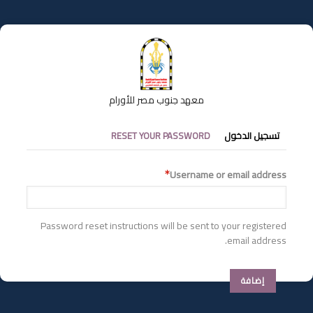
تجاوز
إلى
المحتوى
الرئيسي
معهد جنوب مصر للأورام
التبويبات
تسجيل الدخول
RESET YOUR PASSWORD
الأساسية
Username or email address
Password reset instructions will be sent to your registered
email address.