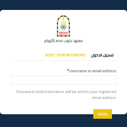
تجاوز
إلى
المحتوى
الرئيسي
معهد جنوب مصر للأورام
التبويبات
تسجيل الدخول
RESET YOUR PASSWORD
الأساسية
Username or email address
Password reset instructions will be sent to your registered
email address.