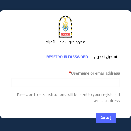
تجاوز
إلى
المحتوى
الرئيسي
معهد جنوب مصر للأورام
التبويبات
تسجيل الدخول
RESET YOUR PASSWORD
الأساسية
Username or email address
Password reset instructions will be sent to your registered
email address.