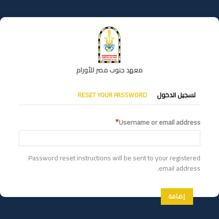
تجاوز
إلى
المحتوى
الرئيسي
معهد جنوب مصر للأورام
التبويبات
تسجيل الدخول
RESET YOUR PASSWORD
الأساسية
Username or email address
Password reset instructions will be sent to your registered
email address.