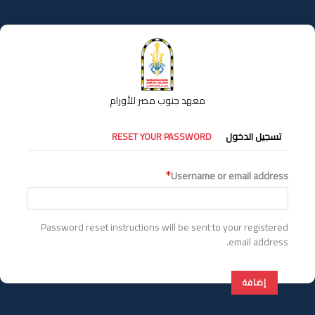
تجاوز
إلى
المحتوى
الرئيسي
معهد جنوب مصر للأورام
التبويبات
تسجيل الدخول
RESET YOUR PASSWORD
الأساسية
Username or email address
Password reset instructions will be sent to your registered
email address.