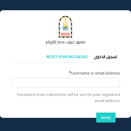
تجاوز
إلى
المحتوى
الرئيسي
معهد جنوب مصر للأورام
التبويبات
تسجيل الدخول
RESET YOUR PASSWORD
الأساسية
Username or email address
Password reset instructions will be sent to your registered
email address.